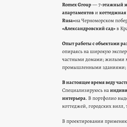
Romex Group
— 7
-этажный ж
апартаментов
и
коттеджная 
Rusa»
на Черноморском побе
«Александровский сад»
в Кр
Опыт работы с объектами р
опираясь на широкую эксперт
частными домами; жилыми 
промышленными зданиями; к
В настоящее время веду час
Специализируюсь на
индиви
интерьера
. В портфолио вы
коттеджей, городских вилл,
В проектировании применя