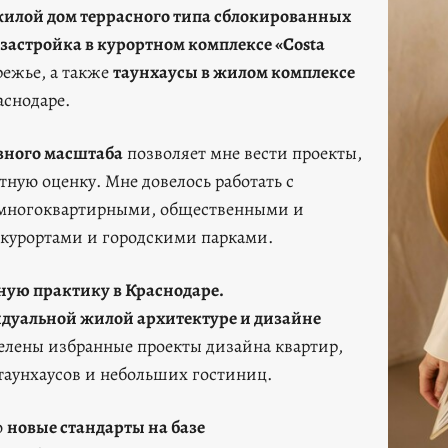
илой дом террасного типа сблокированных
застройка в курортном комплексе «Сosta
режье, а также
таунхаусы в жилом комплексе
аснодаре.
азного масштаба
позволяет мне вести проекты,
ную оценку. Мне довелось работать с
многоквартирными, общественными и
урортами и городскими парками.
тную практику в Краснодаре.
дуальной жилой архитектуре и
дизайне
делены избранные проекты дизайна квартир,
 таунхаусов и небольших гостиниц.
ю
новые стандарты на базе